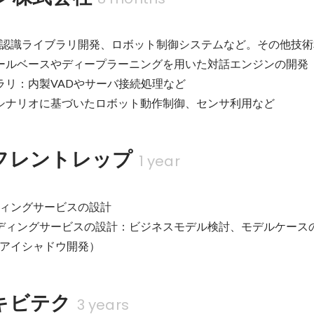
声認識ライブラリ開発、ロボット制御システムなど。その他技術
：ルールベースやディープラーニングを用いた対話エンジンの開発

ラリ：内製VADやサーバ接続処理など

：シナリオに基づいたロボット動作制御、センサ利用など
フレントレップ
1 year
ィングサービスの設計

ンディングサービスの設計：ビジネスモデル検討、モデルケース
アイシャドウ開発）
キビテク
3 years