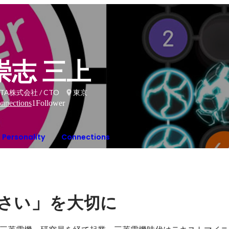
崇志 三上
ITA株式会社 / CTO
東京
nnections
1
Follower
Personality
Connections
」
さい
を大切に