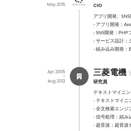
May 2015
CIO
アプリ開発、SN
- アプリ開発：An
- SNS開発：P
- サービス設計
- 組み込み開発：Bl
三菱電機
Apr 2005
-
Aug 2012
研究員
テキストマイニン
- テキストマイニ
- 全文検索エン
- 信号処理：組
- 超音波：超音