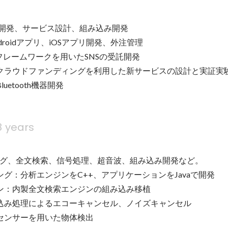
S開発、サービス設計、組み込み開発

droidアプリ、iOSアプリ開発、外注管理

HPフレームワークを用いたSNSの受託開発

：クラウドファンディングを利用した新サービスの設計と実証実験
uetooth機器開発
8 years
グ、全文検索、信号処理、超音波、組み込み開発など。

ング：分析エンジンをC++、アプリケーションをJavaで開発

ジン：内製全文検索エンジンの組み込み移植

み込み処理によるエコーキャンセル、ノイズキャンセル

波センサーを用いた物体検出