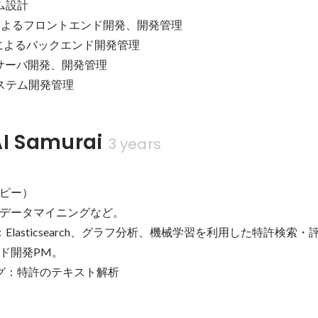
ム設計

t.jsによるフロントエンド開発、開発管理

t、goによるバックエンド開発管理

析サーバ開発、開発管理

システム開発管理
 Samurai
3 years
ピー）

データマイニングなど。

：Elasticsearch、グラフ分析、機械学習を利用した特許検索
ド開発PM。

ング：特許のテキスト解析
ン賞