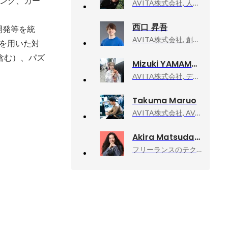
ング、カー
AVITA株式会社, 人事・社長室 執行役員
西口 昇吾
開発等を統
AVITA株式会社, 創業者/取締役COO
グを用いた対
含む）、パズ
Mizuki YAMAMOTO
AVITA株式会社, デザイン局 デザイナー・動画クリエイター・モーションアクター
Takuma Maruo
AVITA株式会社, AVACOM開発部 部長
Akira Matsuda
フリーランスのテクニカルアドバイザー業, 技術顧問