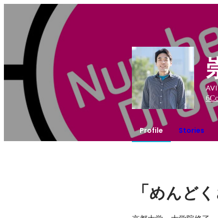
AV
6
Co
Profile
Stories
「
めんどく