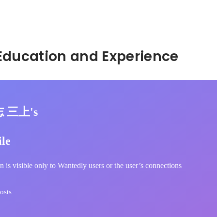
Hidden: Education and Experience	
志 三上's
ile
n is visible only to Wantedly users or the user’s connections
osts