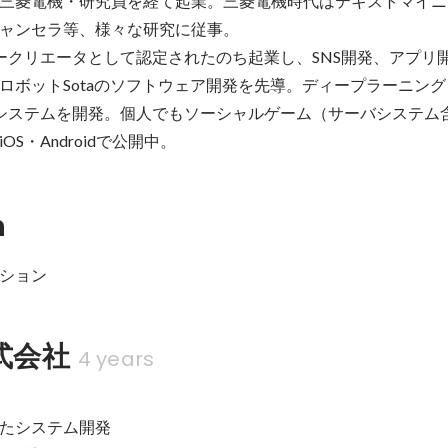
三菱電機・研究員を経て起業。三菱電機時代はテキストマイニ
ャンセラ等、様々な研究に従事。

パークリエータとして認定されたのち起業し、SNS開発、アプリ
ロボットSotaのソフトウェア開発を先導。ディープラーニン
Tシステムを開発。個人でもソーシャルゲーム（サーバシステム
S・Androidで公開中。
n
ション
株式会社
4 years
たシステム開発
