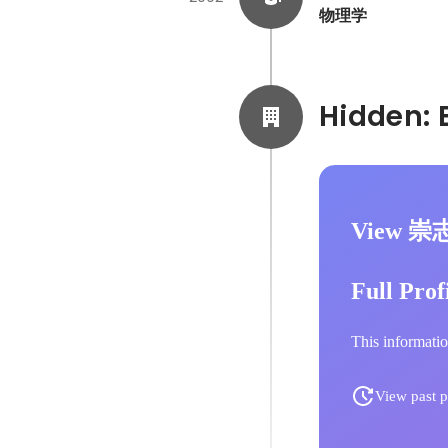
物理学
View 崇
Full Prof
This informatio
View past p