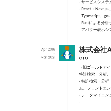
- サービスシステ
- React＋Nex
- Typescrip
- Rustによる分
- アバター表示
株式会社AI
Apr 2018
-
Mar 2021
CTO
（旧ゴールドアイ
特許検索・分析、
- 特許検索・分析
ム。フロントエン
- データマイニ
グッドデザイ