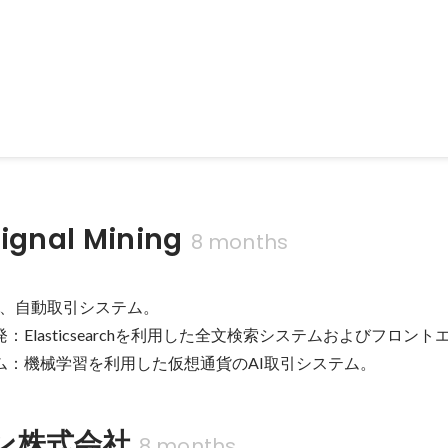
nal Mining
8 months
、自動取引システム。

発：Elasticsearchを利用した全文検索システムおよびフロント
テム：機械学習を利用した仮想通貨のAI取引システム。
ン株式会社
8 months