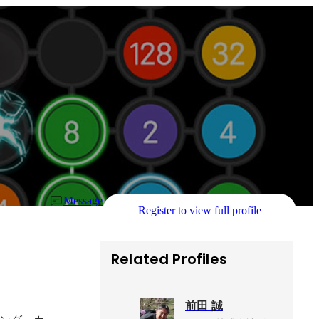
Message
Register to view full profile
Related Profiles
前田 誠