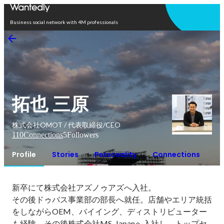
Open in app
Business social network with 4M professionals
拓也 三原
株式会社OMOT / 代表取締役/CEO
110
Connections
5
Followers
Profile
Stories
Personality
Connections
新卒にて株式会社アズノゥアズへ入社。

その後ドゥバス事業部の部長へ就任。店舗やエリア統括
をしながらOEM、バイイング、ディストリビューター
も経験。その後株式会社MS-Japanへ入社し、トップセ