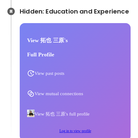
Hidden: Education and Experience	
View 拓也 三原's
Full Profile
View past posts
View mutual connections
View 拓也 三原's full profile
Log in to view profile