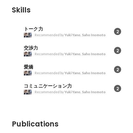
Skills
トーク力
2
Recommended by
Yuki Yano
,
Saho Inomoto
交渉力
2
Recommended by
Yuki Yano
,
Saho Inomoto
愛嬌
2
Recommended by
Yuki Yano
,
Saho Inomoto
コミュニケーション力
2
Recommended by
Yuki Yano
,
Saho Inomoto
Publications