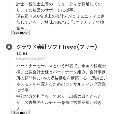
計士・税理士主導のコミュニティが発足してお
り、その運営のサポートに従事。

現在延べ500名以上の会計人がコミュニティに参
加している。ご興味があれば「#マジカチ」で検
索を。
See more
クラウド会計ソフトfreee(フリー)
sales
Dec 2016
-
Dec 2017
パートナーセールスという部署で、全国の税理士
様、公認会計士様とパートナーを組み、会計事務
所の顧問料に+αの収益構造を構築する、所謂ビジ
ネスモデルを変えるためのコンサルティング営業
に従事。

中部地方の担当をしており、出張の日々だった
が、名古屋のカルチャーを前に営業不振が続き、
人
See more