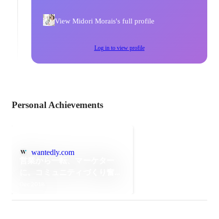
View Midori Morais's full profile
Log in to view profile
Personal Achievements
wantedly.com
営業から一転、マーケター
に。コミュニティづくり奮闘
記
Dec 2018