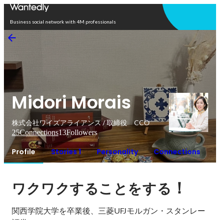
Open in app
Business social network with 4M professionals
Midori Morais
株式会社ワイズアライアンス / 取締役 CCO
25
Connections
13
Followers
Profile
Stories 1
Personality
Connections
！
ワクワクすることをする
関西学院大学を卒業後、三菱UFJモルガン・スタンレー