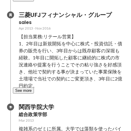
三菱UFJフィナンシャル・グループ
sales
Apr 2013
-
Nov 2016
【担当業務:リテール営業】

1、2年目は新規開拓を中心に株式・投資信託・債
券の販売を行い、3年目からは既存顧客の深堀も
経験。1年目に開拓した顧客に継続的に株式の市
況連絡や提案を行うことでその粘り強さを好感頂
き、他社で契約する事が決まっていた事業保険を
土壇場で当社での契約にご変更頂き、3年目に2億
円約定。
See more
関西学院大学
総合政策学部
Mar 2013
複雑系のゼミに所属。大学では藻類を使ったバイ