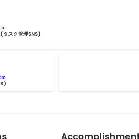
com
タスク管理SNS)
My LAPRAS
com
S)
ns
Accomplishment