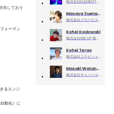
株式会社ELEMENTS, 執行役員 VPoE
担当しており
Masaya Suenaga
株式会社グロービス, Technology Director
パフォーマン
Kohei Kadowaki
株式会社WE UP, 取締役 CTO
Kohei Terao
株式会社コラビット, webプロダクトグロースハッカー
Masaki Watanabe
株式会社サイバーエージェント, 新R25編集長
きるエンジ
、自動化）に