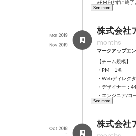
※PMFせずに終了
See more
株式会社
Mar 2019
-
months
Nov 2019
マークアップエ
【チーム規模】

・PM：1名

・Webディレクタ
・デザイナー：4名
・エンジニア/コー
See more
株式会社
Oct 2018
-
months