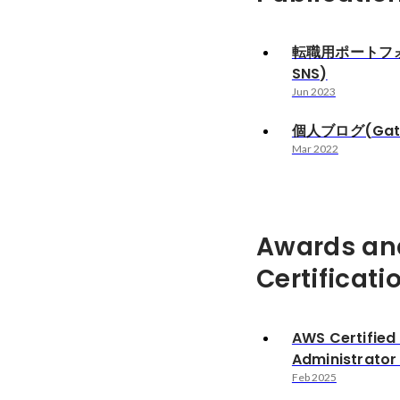
転職用ポートフ
SNS)
Jun 2023
個人ブログ(Gats
Mar 2022
Awards an
Certificati
AWS Certified
Administrator
Feb 2025