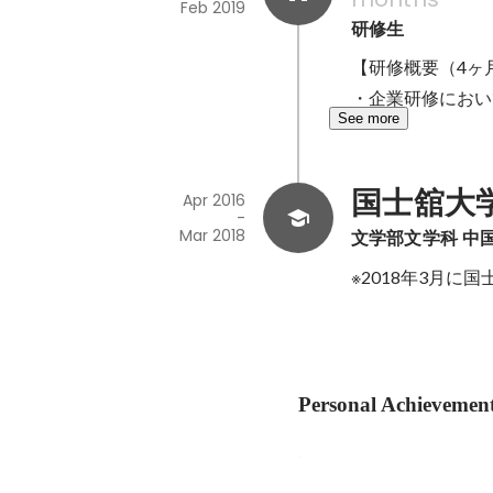
Feb 2019
研修生
【研修概要（4ヶ月
・企業研修において
See more
国士舘大
Apr 2016
-
Mar 2018
文学部文学科 中
※2018年3月に
Personal Achievemen