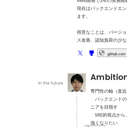
Web開発で2年の実務経験があり
現在はバックエンドエン
ます。

得意なことは、バージョ
ス改善、認知負荷の少な
github.com
Ambitio
In the future
専門性の軸（直近1
　バックエンドの
ニアを目指す

　SRE的視点から
強くなりたい