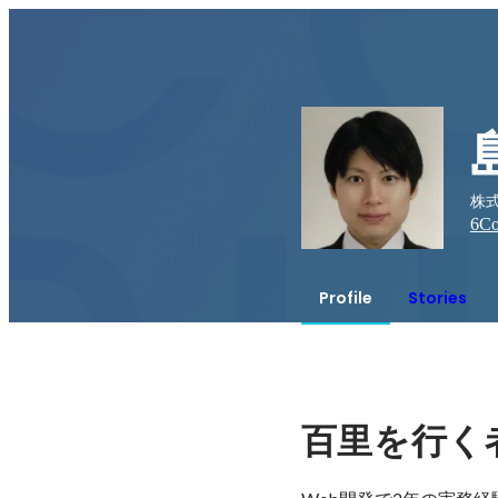
株式
6
Co
Profile
Stories
百里を行く