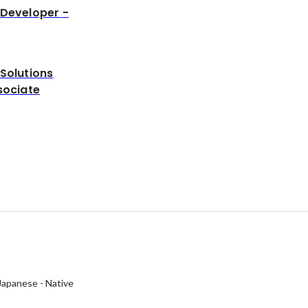
 Developer -
Solutions
sociate
Japanese
-
Native