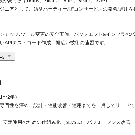
ます(Ruby、Sinatra、Rails、React、AWS)。

ジニアとして、婚活パーティー/街コンサービスの開発/運用を
ンアップ/ツール変更の安全実施、バックエンド&インフラの
いAPIテストコード作成、幅広い技術の速習です。
+3
n
〜2年）

専門性を深め、設計・性能改善・運用までを一貫してリードで
、安定運用のための仕組み化（SLI/SLO、パフォーマンス改善