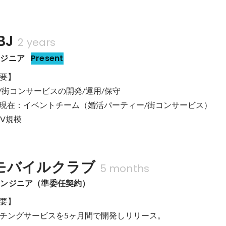
BJ
2 years
ンジニア
Present
要】

街コンサービスの開発/運用/保守

月~現在：イベントチーム（婚活パーティー/街コンサービス）

PV規模
モバイルクラブ
5 months
エンジニア（準委任契約）
要】

チングサービスを5ヶ月間で開発しリリース。
