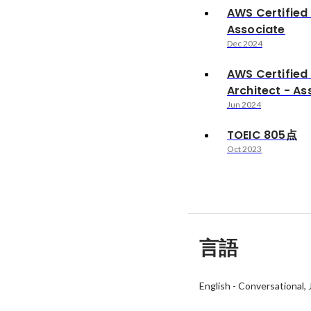
AWS Certified
Associate
Dec 2024
AWS Certified 
Architect - As
Jun 2024
TOEIC 805点
Oct 2023
言語
English
-
Conversational