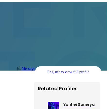
Message
Register to view full profile
Related Profiles
Yohhei Someya