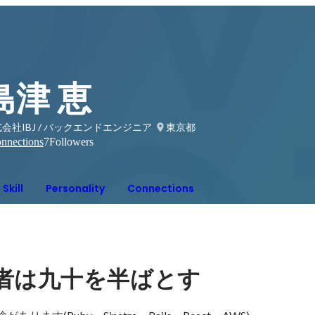
島津 恵
会社IBJ / バックエンドエンジニア
東京都
nnections
7
Followers
Skill
Personality
Connections
者は九十を半ばとす