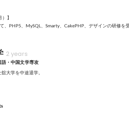
）】

、PHP5、MySQL、Smarty、CakePHP、デザインの研修を
学
2 years
国語・中国文学専攻
国士舘大学を中途退学。
ts