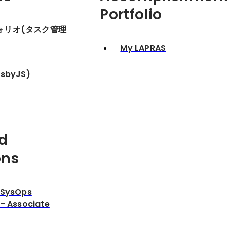
Portfolio
ォリオ(タスク管理
My LAPRAS
byJS)
d
ons
 SysOps
 - Associate