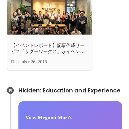
【イベントレポート】記事作成サー
ビス「サグーワークス」がイベント
を開催。テーマは“今こそ品質をあげ
December 26, 2018
よう！”
Hidden: Education and Experience	
View Megumi Mori's