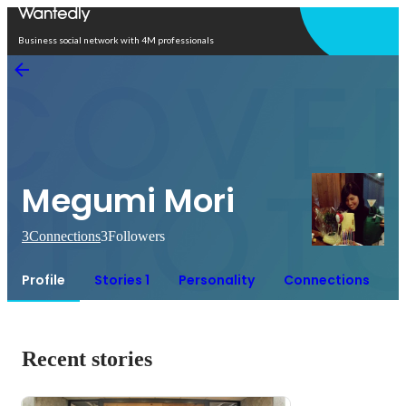
Open in app
Business social network with 4M professionals
Megumi Mori
3
Connections
3
Followers
Profile
Stories 1
Personality
Connections
Recent stories