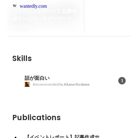
wantedly.com
【イベントレポート】記事作
成サービス「サグーワーク
ス」がイベントを開催。テー
Dec 2018
マは“今こそ品質をあげよ
う！”
Skills
話が面白い
1
Recommended by
Akane Kodama
Publications
【イベントレポート】記事作成サ