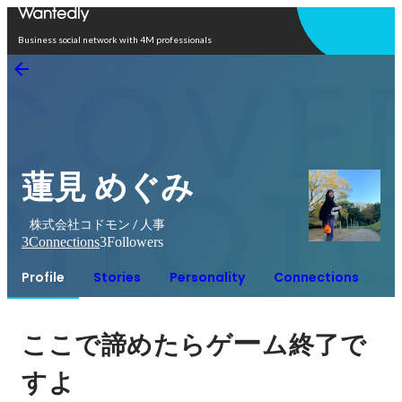
Open in app
Business social network with 4M professionals
蓮見 めぐみ
株式会社コドモン / 人事
3
Connections
3
Followers
Profile
Stories
Personality
Connections
ー
ここで諦めたらゲ
ム終了で
すよ