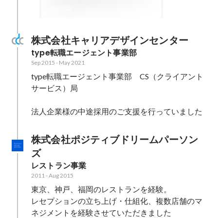
ドモンを入れてよかった！」
Sep 2022
を増やしたい。進化を続ける
SMBチームの課題とこれから
株式会社キャリアデザインセンター
| 株式会社コドモン
type転職エージェント事業部
Sep 2015
-
May 2021
type転職エージェント事業部　CS（クライアント
サービス）局

法人企業様の中途採用のご支援を行っていました
株式会社ポジティブドリームパーソン
ズ
レストラン事業
2011
-
Aug 2015
東京、神戸、福岡のレストランを経験。

レセプションの立ち上げ・仕組化、複数店舗のマ
ネジメントを経験させていただきました