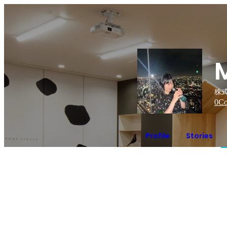
株
0
Co
Profile
Stories