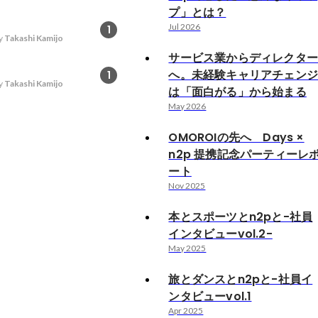
プ」とは？
Jul 2026
1
y
Takashi Kamijo
サービス業からディレクタ
へ。未経験キャリアチェン
1
y
Takashi Kamijo
は「面白がる」から始まる
May 2026
OMOROIの先へ Days ×
n2p 提携記念パーティーレ
ート
Nov 2025
本とスポーツとn2pと-社員
インタビューvol.2-
May 2025
旅とダンスとn2pと-社員イ
ンタビューvol.1
Apr 2025