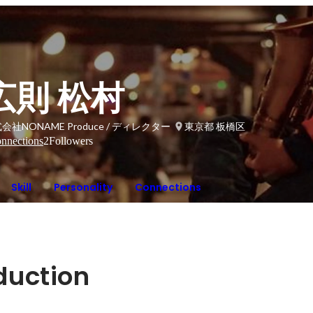
広則 松村
会社NONAME Produce / ディレクター
東京都 板橋区
nnections
2
Followers
Skill
Personality
Connections
oduction