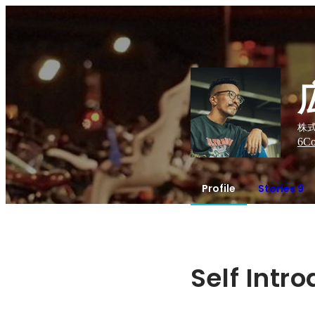
株式
6
Co
Profile
Stories 9
Self Intr