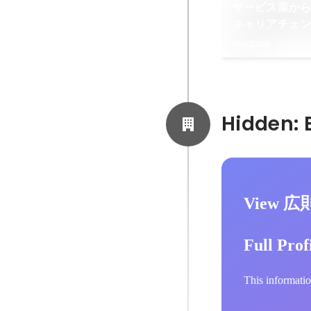
サービス業か
キャリアチェ
まる
May 2026
View 広
Full Prof
This informatio