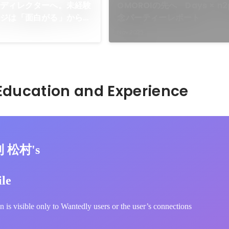
らディレクターへ。未経験
OMOROIの先へ Days × n
ンジは「面白がる」から始
念パーティーレポート
Nov 2025
Hidden: Education and Experience	
則 松村's
ile
n is visible only to Wantedly users or the user’s connections