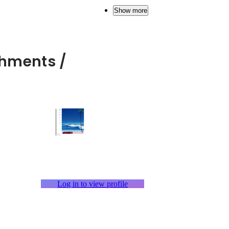
Show more
hments /
Log in to view profile