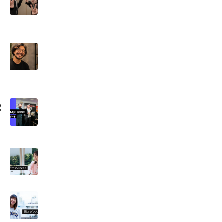
ー
ジ
ポ