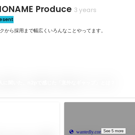
NAME Produce
3 years
esent
クから採用まで幅広くいろんなことやってます。
人に聞いた、n2pで感じた「意外なギャップ」とは？
See 5 more
wantedly.com