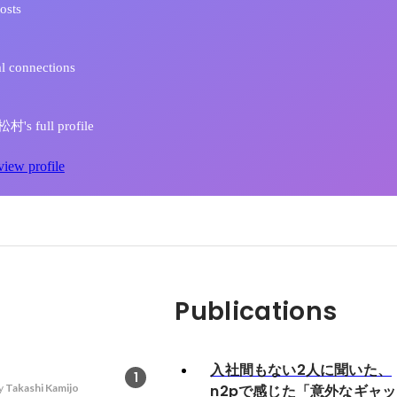
osts
l connections
's full profile
view profile
Publications
入社間もない2人に聞いた、
1
y
Takashi Kamijo
n2pで感じた「意外なギャッ