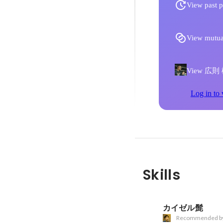
View past p
View mutua
View 広則 松村
Log in to 
Skills
カイゼル髭
Recommended b