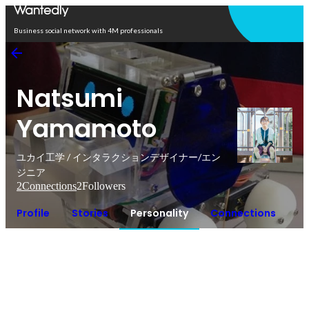
Open in app
Business social network with 4M professionals
Natsumi
Yamamoto
ユカイ工学 / インタラクションデザイナー/エン
ジニア
2
Connections
2
Followers
Profile
Stories
Personality
Connections