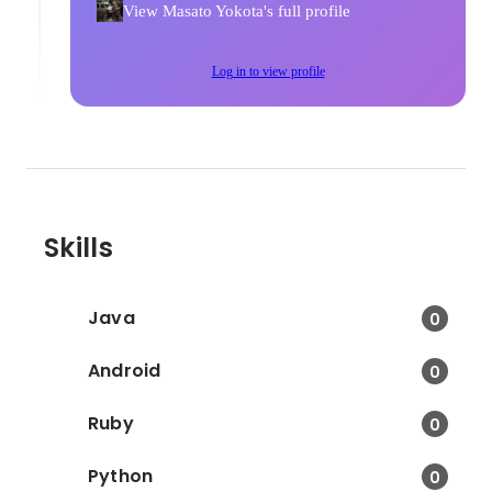
View Masato Yokota's full profile
Log in to view profile
Skills
Java
0
Android
0
Ruby
0
Python
0