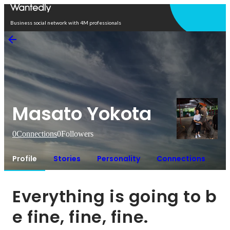
Open in app
Business social network with 4M professionals
Masato Yokota
0
Connections
0
Followers
Profile
Stories
Personality
Connections
Everything is going to b
e fine, fine, fine.