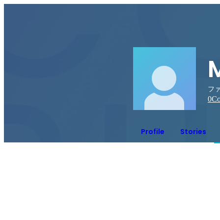
ファ
0
Co
Profile
Stories