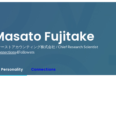
Masato Fujitake
ーストアカウンティング株式会社 / Chief Research Scientist
nnections
4
Followers
Personality
Connections