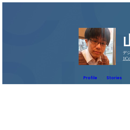
デ
1
Co
Profile
Stories