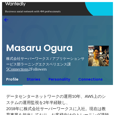
Open in app
Business social network with 4M professionals
Masaru Ogura
株式会社サーバーワークス / アプリケーションサ
ービス部ラーニングエクスペリエンス課
5
Connections
2
Followers
Profile
Stories
Personality
Connections
データセンターネットワークの運用10年、AWS上のシ
ステムの運用監視を2年半経験し、

2018年に株式会社サーバーワークスに入社。現在は教
育事業を担当しており、お客様向けのトレーニング講師