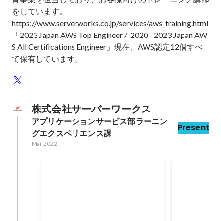
をしています。

https://www.serverworks.co.jp/services/aws_training.html

「2023 Japan AWS Top Engineer /  2020 - 2023 Japan AW
S All Certifications Engineer」現在、AWS認定12個すべ
て保有しています。
株式会社サーバーワークス
アプリケーションサービス部ラーニン
Present
グエクスペリエンス課
Mar 2022
-
2023 Japan AWS Top
2023 Japan
Engineer
Certificati
May 2023
Apr 2023