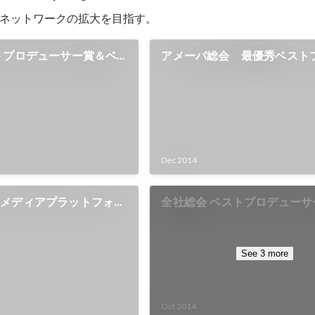
ネットワークの拡大を目指す。
トプロデューサー賞＆ベ
アメーバ総会 最優秀ベスト
（Spotlight）
サー賞
Dec 2014
ンメディアプラットフォー
全社総会 ベストプロデューサ
編集局」を開始
See 3 more
Oct 2014