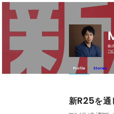
株式
73
C
Profile
Stories
R25
新
を通