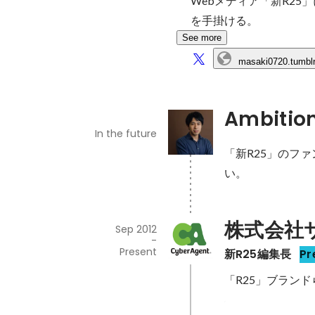
Webメディア「新R2
を手掛ける。
See more
masaki0720.tumbl
Ambitio
In the future
「新R25」のフ
い。
株式会社
Sep 2012
-
Present
新R25編集長
Pr
「R25」ブラン