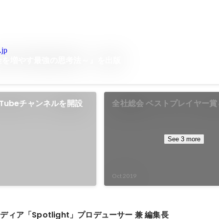
.jp
金を増やす最強の思考法～』を出版
uTubeチャンネルを開設
全社総会 ベストプレイヤー賞
プロダクト賞（新R25）
See 3 more
Oct 2019
ィア「Spotlight」プロデューサー 兼 編集長