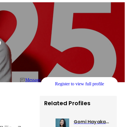
Message
Register to view full profile
Related Profiles
Gomi Hayakawa