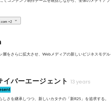
5」にてコンテンツ制作チームを統括しながら、全体のメディア
r.com
+2
n
ァン層をさらに拡大させ、Webメディアの新しいビジネスモデ
サイバーエージェント
13 years
esent
ドらしさを継承しつつ、新しいカタチの「新R25」を追求する。