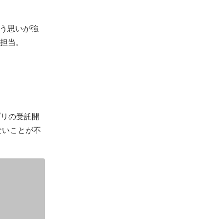
う思いが強
を担当。
プリの受託開
ないことが不