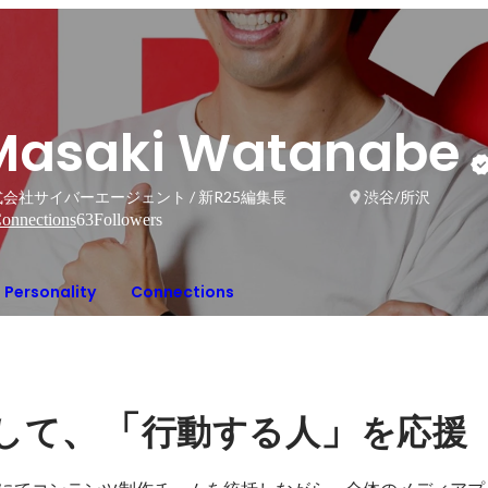
Masaki Watanabe
会社サイバーエージェント / 新R25編集長
渋谷/所沢
onnections
63
Followers
Personality
Connections
、「
」
して
行動する人
を応援