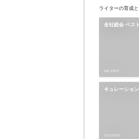
ライターの育成と
全社総会 ベス
ストプロダクト賞
Apr 2015
キュレーショ
ム「みんなの
Oct 2014