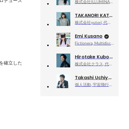
プロデュース
株式会社ILLUMINATE, 代表取締役
TAKANORI KATAISHI
株式会社yutori, 代表取締役社長
Emi Kusano
Fictionera, Multidisciplinary Artist / CEO / Co-Founder
Hirotake Kubo
ルを確立した
株式会社クラス, 代表取締役社長
Takashi Uchiyama
個人活動, 宇宙飛行士挑戦エバンジェリスト