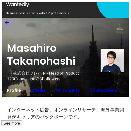
Open in app
Business social network with 4M professionals
Masahiro
Takanohashi
株式会社プレイド / Head of Product
123
Connections
33
Followers
Profile
Stories
Personality
Connections
インターネット広告、オンラインリサーチ、海外事業開
発がキャリアのバックボーンです。
See more