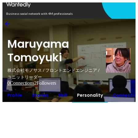
Open in app
Business social network with 4M professionals
Maruyama
Tomoyuki
株式会社モノサス / フロントエンドエンジニア /
ユニットリーダー
0
Connections
2
Followers
Profile
Stories
Skill
Personality
Connectio