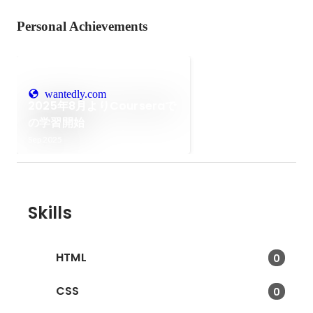
Personal Achievements
wantedly.com
2025年8月よりCourseraで
の学習開始
Sep 2025
Skills
HTML
0
CSS
0