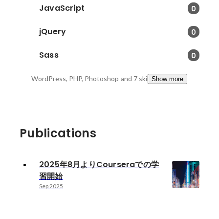
JavaScript
0
jQuery
0
Sass
0
WordPress, PHP, Photoshop
and 7 skills
Show more
Publications
2025年8月よりCourseraでの学
習開始
Sep 2025