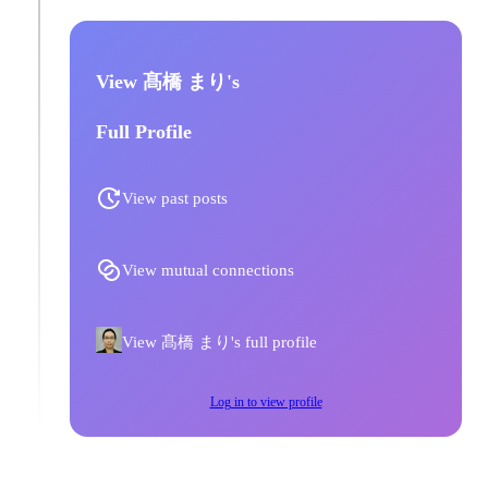
View 髙橋 まり's
Full Profile
View past posts
View mutual connections
View 髙橋 まり's full profile
Log in to view profile