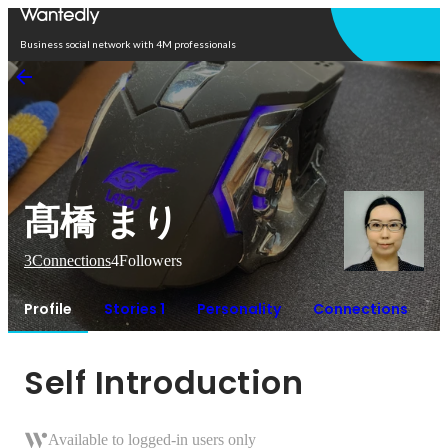
Open in app
Business social network with 4M professionals
髙橋 まり
3
Connections
4
Followers
Profile
Stories 1
Personality
Connections
Self Introduction
Available to logged-in users only