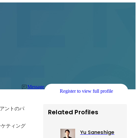
Message
Register to view full profile
アントのパ
Related Profiles
ーケティング
Yu Saneshige