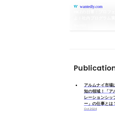
wantedly.com
HKZの日常：プロフ
よ！社内プログラム
Sep 2023
Publicatio
アルムナイ市場
知の領域！「ア
レーションシッ
ー」の仕事とは
Oct 2024