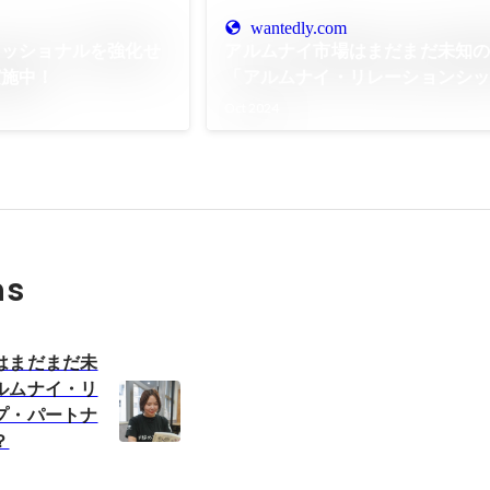
wantedly.com
ェッショナルを強化せ
アルムナイ市場はまだまだ未知
実施中！
「アルムナイ・リレーションシ
トナー」の仕事とは？
Oct 2024
ns
はまだまだ未
ルムナイ・リ
プ・パートナ
？