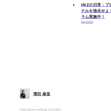
HKZの日常：プ
ナルを強化せよ
ラム実施中！
Sep 2023
濱田 麻里
Publications/writings
Oct 2024