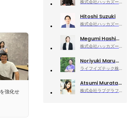
株式会社ハッカズーク, 執行役員 アルムナイカンパニー CEO
Hitoshi Suzuki
株式会社ハッカズーク, 代表取締役CEO
Megumi Hashino
株式会社ハッカズーク, レインカンパニー採用責任者
Noriyuki Marumoto
ライフイズテック株式会社, 専務執行役員 CESO（最高教育戦略責任者）
Atsumi Murata
株式会社ラブグラフ, Co-founder & CCO
ルを強化せ