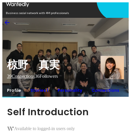
Open in app
Business social network with 4M professionals
椋野 真実
39
Connections
36
Followers
Profile
Stories 1
Personality
Connections
Self Introduction
Available to logged-in users only