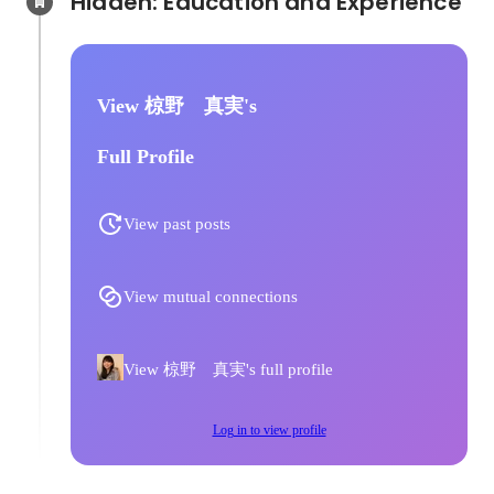
Hidden: Education and Experience	
View 椋野 真実's
Full Profile
View past posts
View mutual connections
View 椋野 真実's full profile
Log in to view profile