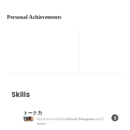
Personal Achievements
関西ワカスタ
ADKによって創られた【若者マー
ケッター集団】の関西立ち上げメ
ンバーの代表
Skills
トーク力
3
Recommended by
Akiyuki Miyagawa
and
2
more