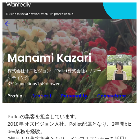
Open in app
Business social network with 4M professionals
Manami Kazari
株式会社オズビジョン （Pollet株式会社） / マー
ケティング
33
Connections
15
Followers
Profile
Stories 1
Personality
Connections
Polletの集客を担当しています。

2018年 オズビジョン入社。Pollet配属となり、2年間biz
dev業務を経験。

3年目より集客担当となり、インフルエンサーを活用し