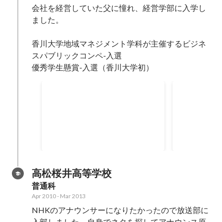
会社を経営していた父に憧れ、経営学部に入学し
ました。

香川大学地域マネジメント学科が主催するビジネ
スパブリックコンペ-入選

優秀学生懸賞-入選（香川大学初）
優秀学生懸賞 入賞
香川大学地
催ビジネス
賞
高松桜井高等学校
普通科
Apr 2010
-
Mar 2013
NHKのアナウンサーになりたかったので放送部に
入部しました。自身でネタを探してアナウンス原