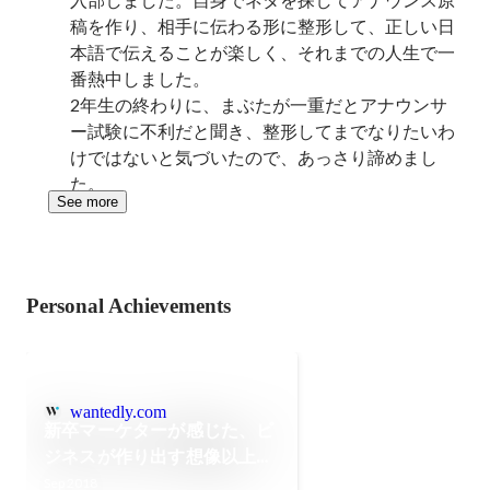
稿を作り、相手に伝わる形に整形して、正しい日
本語で伝えることが楽しく、それまでの人生で一
番熱中しました。

2年生の終わりに、まぶたが一重だとアナウンサ
ー試験に不利だと聞き、整形してまでなりたいわ
けではないと気づいたので、あっさり諦めまし
た。
See more
Personal Achievements
wantedly.com
新卒マーケターが感じた、ビ
ジネスが作り出す想像以上の
世界
Sep 2018