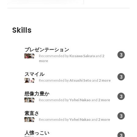
Skills
プレゼンテーション
3
Recommended by
Kosawa Sakura
and
2
more
スマイル
3
Recommended by
Atsushi Seto
and
2 more
想像力豊か
3
Recommended by
Yohei Nakao
and
2 more
素直さ
3
Recommended by
Yohei Nakao
and
2 more
人懐っこい
3