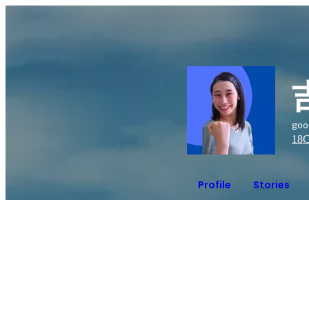
go
18
C
Profile
Stories