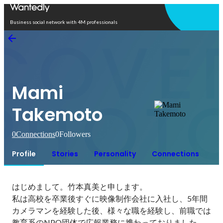
Open in app
Business social network with 4M professionals
Mami
Takemoto
0
Connections
0
Followers
Profile
Stories
Personality
Connections
はじめまして。竹本真美と申します。

私は高校を卒業後すぐに映像制作会社に入社し、5年間
カメラマンを経験した後、様々な職を経験し、前職では
教育系のNPO団体で広報業務に携わっておりました。