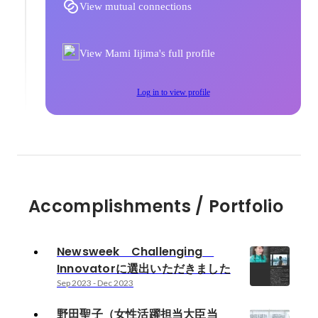
View mutual connections
View Mami Iijima's full profile
Log in to view profile
Accomplishments / Portfolio
Newsweek Challenging
Innovatorに選出いただきました
Sep 2023
-
Dec 2023
野田聖子（女性活躍担当大臣当