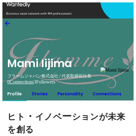
Open in app
Business social network with 4M professionals
Mami Iijima
フラームジャパン株式会社 / 代表取締役社長
0
Connections
3
Followers
Profile
Stories
Personality
Connections
・
ー
ヒト
イノベ
ションが未来
を創る