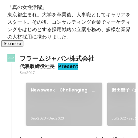
「真の女性活躍」

東京都生まれ。大学を卒業後、人事職としてキャリアを
スタート。その後、コンサルティング企業でマーケティ
ングをはじめとする採用戦略の立案を務め、多様な業界
の人材採用に携わりました。
See more
フラームジャパン株式会社
代表取締役社長
Present
Sep 2017
-
Newsweek Challenging
野田聖子（
Innovatorに選出いただきまし
時）とのイ
た
Sep 2023
-
Dec 2023
Jul 2022
-
Sep 2