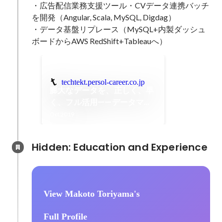
・広告配信業務支援ツール・CVデータ連携バッチ
を開発（Angular, Scala, MySQL, Digdag）

・データ基盤リプレース（MySQL+内製ダッシュ
ボードからAWS RedShift+Tableauへ）
techtekt.persol-career.co.jp
膨大なデータを、正しく、早
く、フル活用——データマー
ト構築プロジェクトの知られ
Oct 2019
ざる物語 - techtekt
Hidden: Education and Experience	
View Makoto Toriyama's
Full Profile