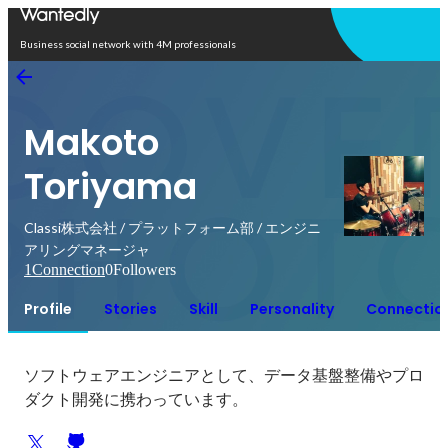
Open in app
Business social network with 4M professionals
Makoto
Toriyama
Classi株式会社 / プラットフォーム部 / エンジニ
アリングマネージャ
1
Connection
0
Followers
Profile
Stories
Skill
Personality
Connectio
ソフトウェアエンジニアとして、データ基盤整備やプロ
ダクト開発に携わっています。