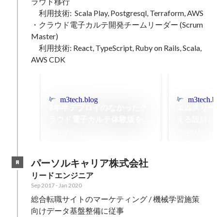
ラウド移行

　利用技術:  Scala Play, Postgresql, Terraform, AWS

・クラウド電子カルテ開発チームリーダー (Scrum 
Master)

　利用技術: React, TypeScript, Ruby on Rails, Scala, 
AWS CDK
m3tech.blog
m3tech.b
3年半デプロイのなかったク
エムスリー
ラウド電子カルテ体験版をつ
える設計パ
いに本番追従させた話 - エム
ーテックブ
Jun 2022
Oct 2021
スリーテックブログ
パーソルキャリア株式会社
リードエンジニア
Sep 2017
-
Jan 2020
総合転職サイトのマーケティング / 機械学習施策
向けデータ基盤整備に従事
