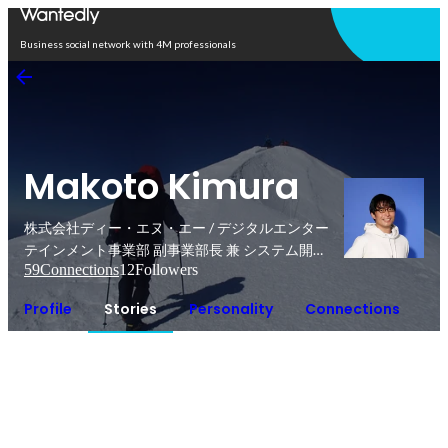
Open in app
Business social network with 4M professionals
Makoto Kimura
株式会社ディー・エヌ・エー / デジタルエンター
テインメント事業部 副事業部長 兼 システム開発
59
Connections
12
Followers
部 部長
Profile
Stories
Personality
Connections