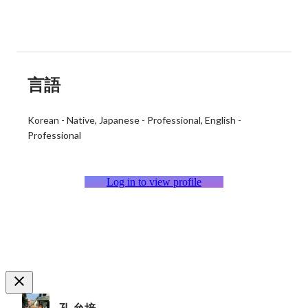
言語
Korean
-
Native
Japanese
-
Professional
English
-
Professional
Log in to view profile