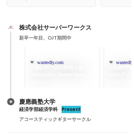
株式会社サーバーワークス
新卒一年目、OJT期間中
wantedly.com
wantedly
「強いチームの特性とは」
入社約半年
~Atlassian Team Tour
AWSアソ
2020 Tokyoに行ってきまし
得できたの
Feb 2020
Nov 2019
た~
す
慶應義塾大学
経済学部経済学科
Present
アコースティックギターサークル