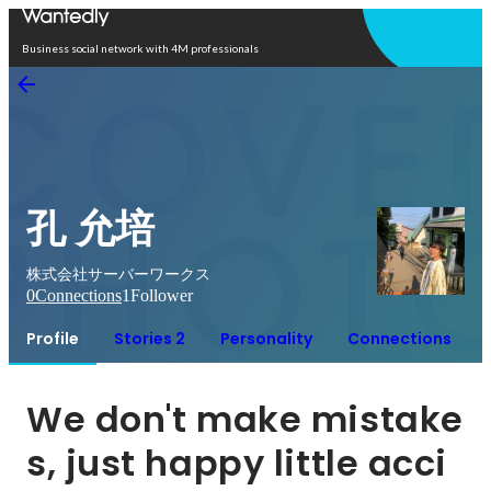
Open in app
Business social network with 4M professionals
孔 允培
株式会社サーバーワークス
0
Connections
1
Follower
Profile
Stories 2
Personality
Connections
We don't make mistake
s, just happy little acci