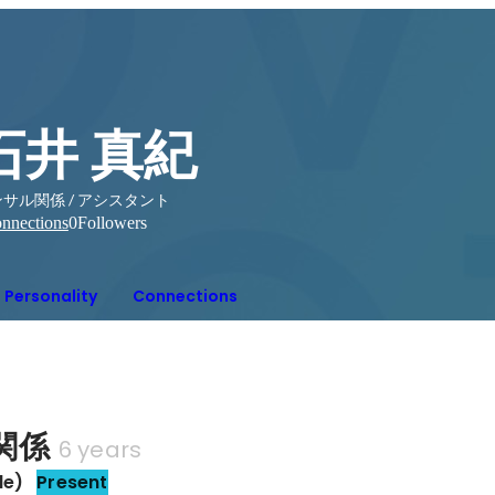
石井 真紀
サル関係 / アシスタント
nnections
0
Followers
Personality
Connections
関係
6 years
e)
Present