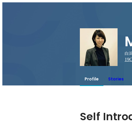
白
19
C
Profile
Stories
Self Intr