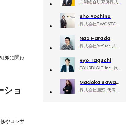
白潟総合研究所株式会社, M&A事業部 シニアマネージャー
Sho Yoshino
株式会社TWOSTONE&Sons, 執行役員
Nao Harada
株式会社BitStar, 共同創業者 事業開発責任者
組織に関わ
Ryo Taguchi
FOURDIGIT Inc., 代表取締役
Madoka Sawa
ーショ
株式会社圓窓, 代表取締役
研修やコンサ