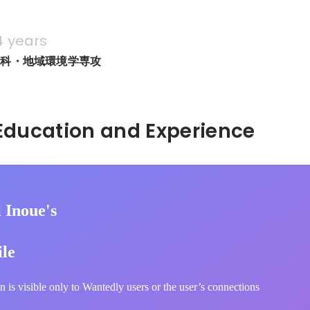
4 years
文科・地域環境学専攻
Hidden: Education and Experience	
 Inoue's
ile
n is visible only to Wantedly users or the user’s connections