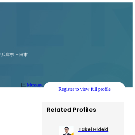
部長
兵庫県 三田市
Message
Register to view full profile
Related Profiles
Takei Hideki