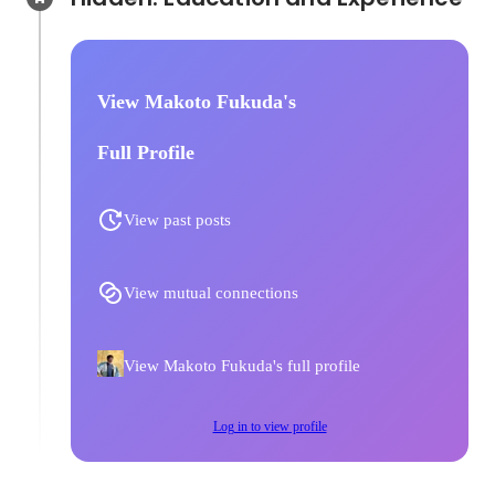
View Makoto Fukuda's
Full Profile
View past posts
View mutual connections
View Makoto Fukuda's full profile
Log in to view profile