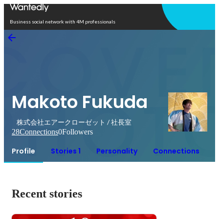
Open in app
Business social network with 4M professionals
Makoto Fukuda
株式会社エアークローゼット / 社長室
28
Connections
0
Followers
Profile
Stories 1
Personality
Connections
Recent stories