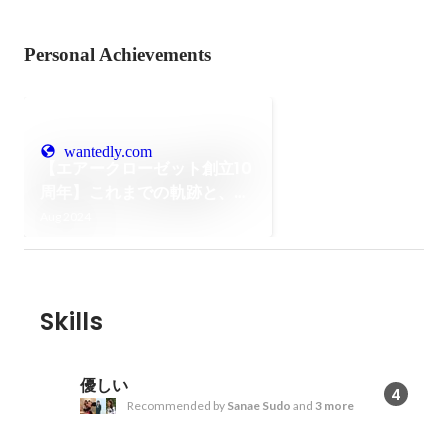
Personal Achievements
wantedly.com
【エアークローゼット創立10
周年】これまでの軌跡と、こ
れからの10年に向けて
Aug 2024
Skills
優しい
4
Recommended by
Sanae Sudo
and
3 more