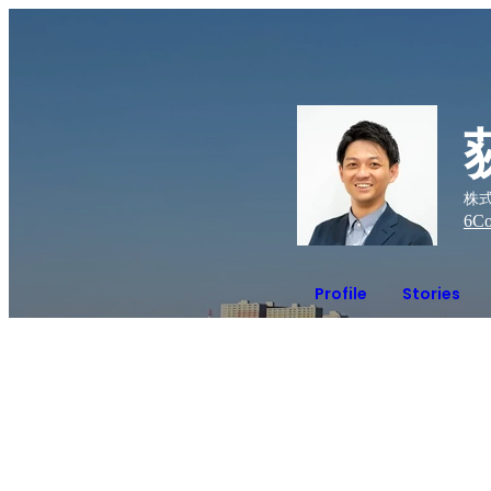
株
6
Co
Profile
Stories