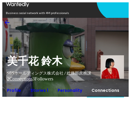
Open in app
Business social network with 4M professionals
美千花 鈴木
SBSホールディングス株式会社 / 総務部庶務課
2
Connections
3
Followers
Profile
Stories 1
Personality
Connections