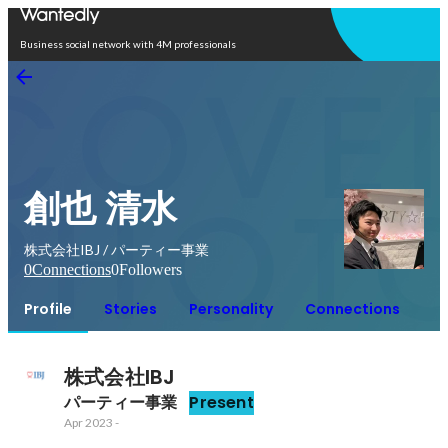
Open in app
Business social network with 4M professionals
創也 清水
株式会社IBJ / パーティー事業
0
Connections
0
Followers
Profile
Stories
Personality
Connections
株式会社IBJ
パーティー事業
Present
Apr 2023
-