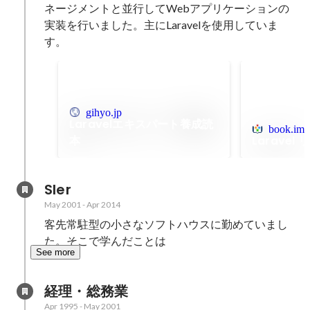
ネージメントと並行してWebアプリケーションの
実装を行いました。主にLaravelを使用していま
す。
gihyo.jp
Laravelエキスパート養成読
book.impr
本
Laravel
SIer
May 2001
-
Apr 2014
客先常駐型の小さなソフトハウスに勤めていまし
た。そこで学んだことは
See more
経理・総務業
Apr 1995
-
May 2001