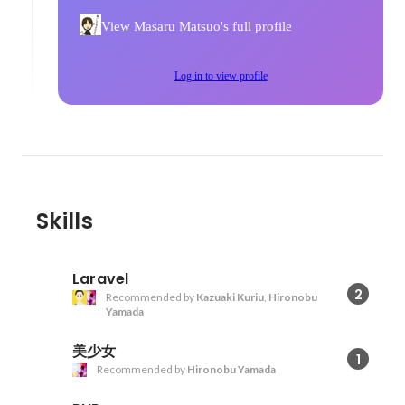
View Masaru Matsuo's full profile
Log in to view profile
Skills
Laravel
2
Recommended by
Kazuaki Kuriu
,
Hironobu
Yamada
美少女
1
Recommended by
Hironobu Yamada