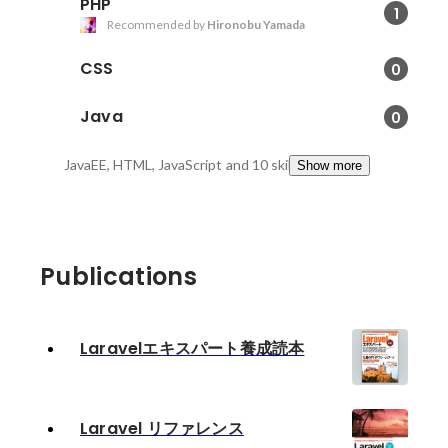
PHP
1
Recommended by
Hironobu Yamada
CSS
0
Java
0
JavaEE, HTML, JavaScript
and 10 skills
Show more
Publications
Laravelエキスパート養成読本
Laravel リファレンス