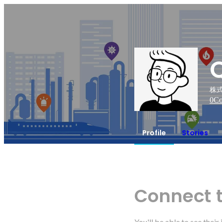
株式
0
Co
Profile
Stories
Connect 
You'll be able to see thei