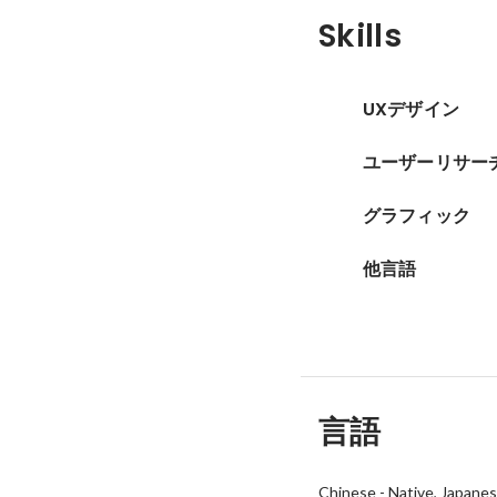
Skills
UXデザイン
ユーザーリサー
グラフィック
他言語
言語
Chinese
-
Native
Japane