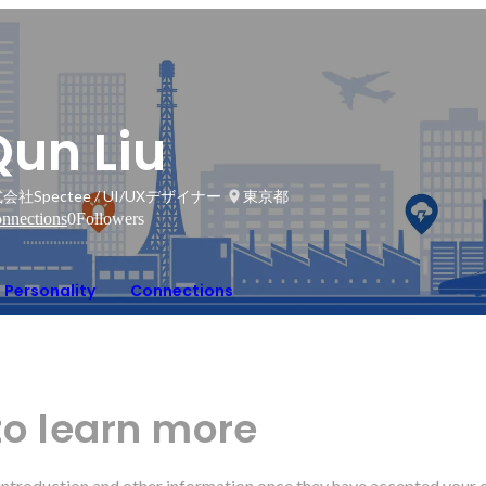
Qun Liu
会社Spectee / UI/UXデザイナー
東京都
nnections
0
Followers
Personality
Connections
to learn more
r introduction and other information once they have accepted your 