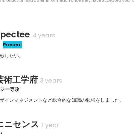
ectee
4 years
Present
貢献したい。
芸術工学府
3 years
テジー専攻
ザインマネジメントなど総合的な知識の勉強をしました。
エニセンス
1 year