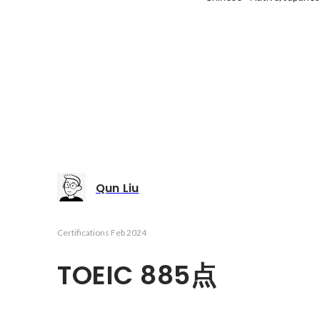
Qun Liu
Certifications
Feb 2024
TOEIC 885点