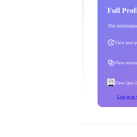
Full Prof
This informatio
View past p
View mutua
View Qun Li
Log in to 