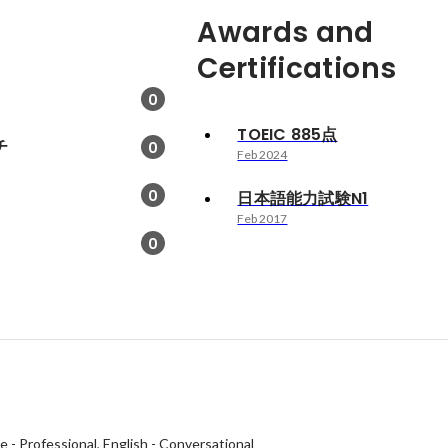
Awards and
Certifications
0
TOEIC 885点
チ
0
Feb 2024
0
日本語能力試験N1
Feb 2017
0
se
-
Professional
English
-
Conversational