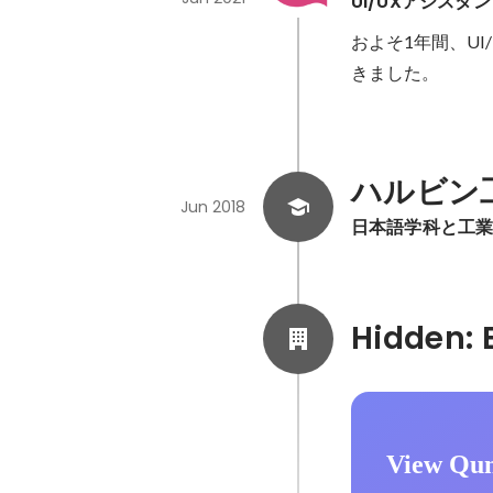
UI/UXアシスタ
およそ1年間、U
きました。

ハルビン
Jun 2018
日本語学科と工
View Qun