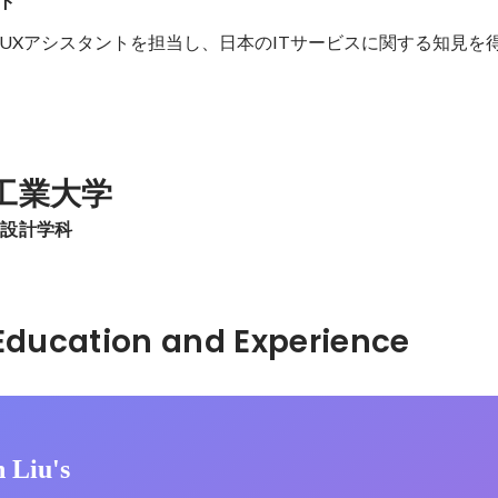
ント
I/UXアシスタントを担当し、日本のITサービスに関する知見を
工業大学
業設計学科
Hidden: Education and Experience	
 Liu's