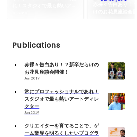
赤裸々告白あり！
れ！スタジオで最も熱いアー
けのお花見座談会
トディレクター
Jan 2019
Publications
赤裸々告白あり！？新卒だらけの
お花見座談会開催！
Jun 2019
常にプロフェッショナルであれ！
スタジオで最も熱いアートディレ
クター
Jan 2019
クリエイターを育てることで、ゲ
ーム業界を明るくしたいプログラ