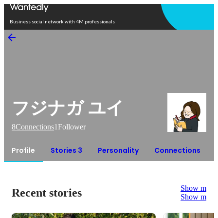
Open in app
Business social network with 4M professionals
フジナガ ユイ
8
Connections
1
Follower
Profile
Stories 3
Personality
Connections
Show more
Recent stories
Show more