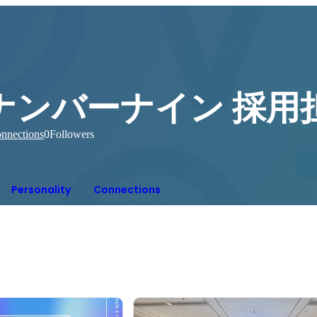
ナンバーナイン 採用
nnections
0
Followers
Personality
Connections