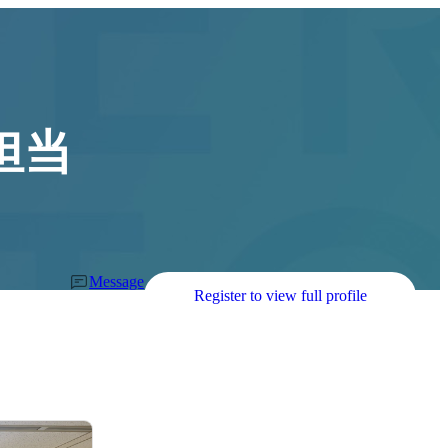
担当
Message
Register to view full profile