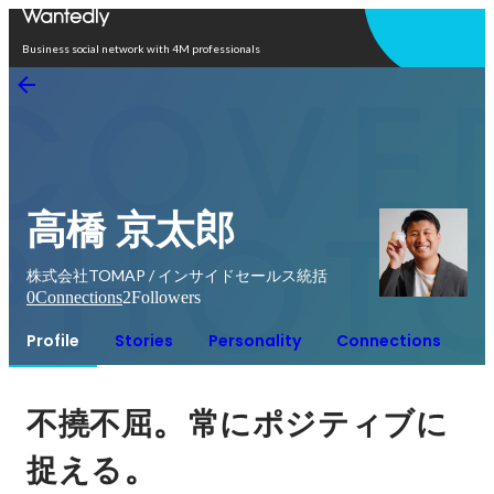
Open in app
Business social network with 4M professionals
高橋 京太郎
株式会社TOMAP / インサイドセールス統括
0
Connections
2
Followers
Profile
Stories
Personality
Connections
。
不撓不屈
常にポジティブに
。
捉える