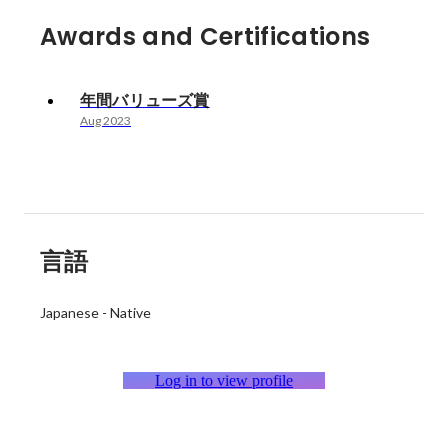
Awards and Certifications
年間バリューズ賞
Aug 2023
言語
Japanese
-
Native
Log in to view profile