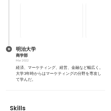
年間バリューズ賞
営業研修の
Aug 2023
2022
明治大学
商学部
Mar 2022
経済、マーケティング、経営、金融など幅広く。

大学3年時からはマーケティングの分野を専攻し
て学んだ。
Skills