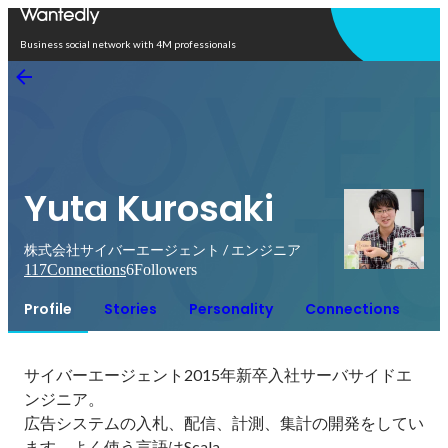
Open in app
Business social network with 4M professionals
Yuta Kurosaki
株式会社サイバーエージェント / エンジニア
117
Connections
6
Followers
Profile
Stories
Personality
Connections
サイバーエージェント2015年新卒入社サーバサイドエ
ンジニア。

広告システムの入札、配信、計測、集計の開発をしてい
ます。よく使う言語はScala。
