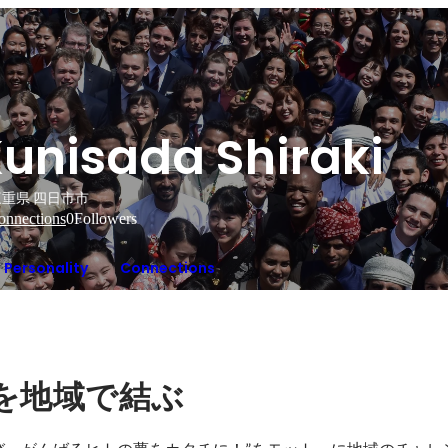
unisada Shiraki
三重県 四日市市
onnections
0
Followers
Personality
Connections
を地域で結ぶ