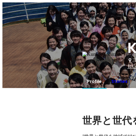
K
11
C
Profile
Stories
世界と世代