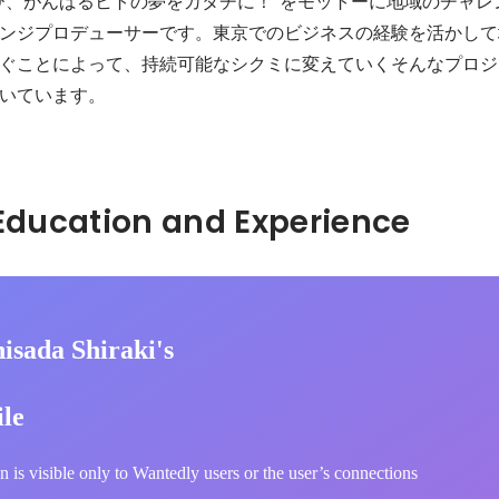
び、がんばるヒトの夢をカタチに！”をモットーに地域のチャレ
ンジプロデューサーです。東京でのビジネスの経験を活かして
ぐことによって、持続可能なシクミに変えていくそんなプロジ
いています。
Hidden: Education and Experience	
isada Shiraki's
ile
n is visible only to Wantedly users or the user’s connections