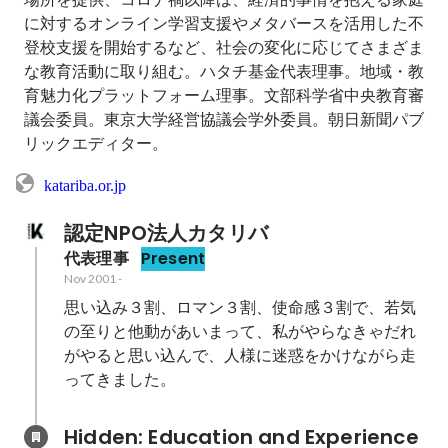
に対するオンライン学習支援やメタバースを活用した不
登校支援を開始するなど、社会の変化に応じてさまざま
な教育活動に取り組む。ハタチ基金代表理事。地域・教
育魅力化プラットフォーム理事。文部科学省中央教育審
議会委員。東京大学経営協議会学外委員。朝日新聞パブ
リックエディター。
katariba.or.jp
認定NPO法人カタリバ
代表理事
Present
Nov 2001
-
思い込み３割、ロマン３割、使命感３割で、若気
の至りと他動があいまって、私がやらなきゃだれ
がやると思い込んで、人様に迷惑をかけながら走
ってきました。
Hidden: Education and Experience	