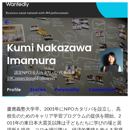
Open in app
Business social network with 4M professionals
Kumi Nakazawa
Imamura
認定NPO法人カタリバ / 代表理事
19
Connections
6
Followers
Profile
Stories
Personality
Connections
慶應義塾大学卒。2001年にNPOカタリバを設立し、高
校生のためのキャリア学習プログラムの提供を開始。2
011年の東日本大震災以降は子どもたちに学びの場と居
場所を提供、コロナ禍以降は、経済的事情を抱える家庭