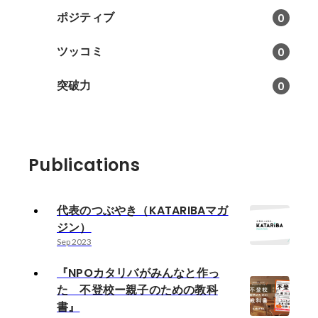
ポジティブ
0
ツッコミ
0
突破力
0
Publications
代表のつぶやき（KATARIBAマガ
ジン）
Sep 2023
『NPOカタリバがみんなと作っ
た 不登校ー親子のための教科
書』