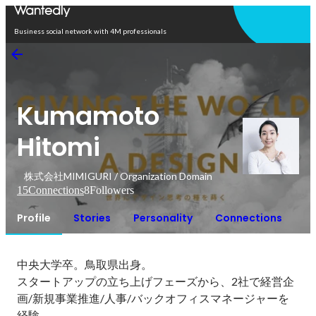
Open in app
Business social network with 4M professionals
Kumamoto
Hitomi
株式会社MIMIGURI / Organization Domain
15
Connections
8
Followers
Profile
Stories
Personality
Connections
中央大学卒。鳥取県出身。

スタートアップの立ち上げフェーズから、2社で経営企
画/新規事業推進/人事/バックオフィスマネージャーを
経験。
