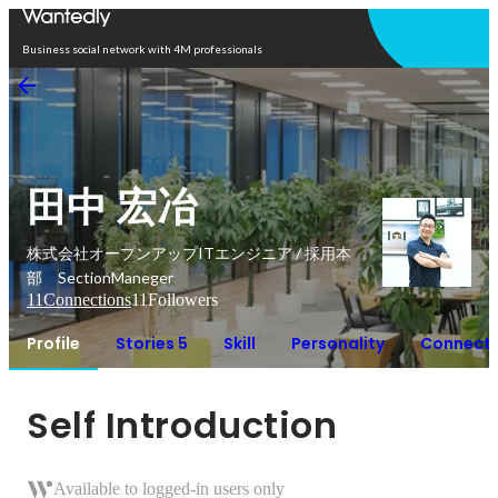
Open in app
Business social network with 4M professionals
田中 宏冶
株式会社オープンアップITエンジニア / 採用本
部 SectionManeger
11
Connections
11
Followers
Profile
Stories 5
Skill
Personality
Connecti
Self Introduction
Available to logged-in users only