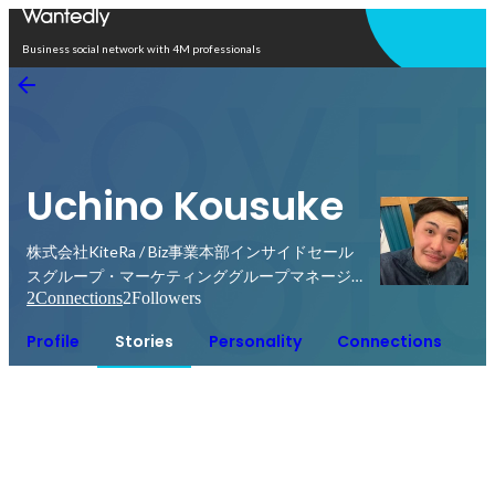
Open in app
Business social network with 4M professionals
Uchino Kousuke
株式会社KiteRa / Biz事業本部インサイドセール
スグループ・マーケティンググループマネージャ
2
Connections
2
Followers
ー兼任
Profile
Stories
Personality
Connections