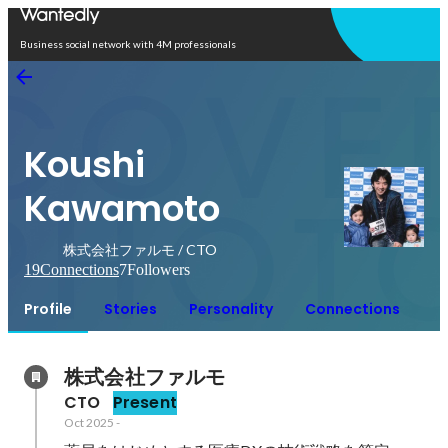
Open in app
Business social network with 4M professionals
Koushi
Kawamoto
株式会社ファルモ / CTO
19
Connections
7
Followers
Profile
Stories
Personality
Connections
株式会社ファルモ
CTO
Present
Oct 2025
-