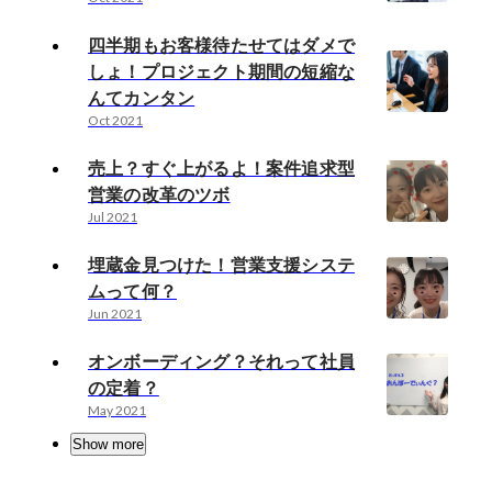
四半期もお客様待たせてはダメで
しょ！プロジェクト期間の短縮な
んてカンタン
Oct 2021
売上？すぐ上がるよ！案件追求型
営業の改革のツボ
Jul 2021
埋蔵金見つけた！営業支援システ
ムって何？
Jun 2021
オンボーディング？それって社員
の定着？
May 2021
Show more