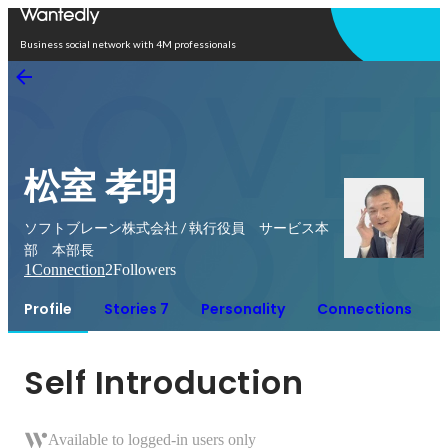
Open in app
Business social network with 4M professionals
松室 孝明
ソフトブレーン株式会社 / 執行役員 サービス本
部 本部長
1
Connection
2
Followers
Profile
Stories 7
Personality
Connections
Self Introduction
Available to logged-in users only