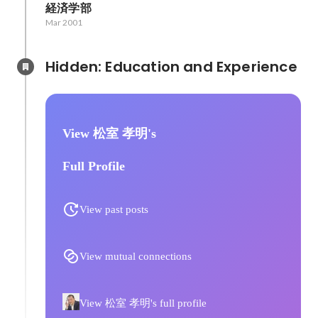
経済学部
Mar 2001
Hidden: Education and Experience	
View 松室 孝明's
Full Profile
View past posts
View mutual connections
View 松室 孝明's full profile