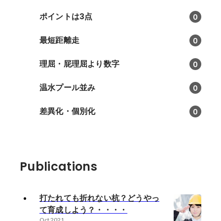
ポイントは3点
0
最短距離走
0
理屈・屁理屈より数字
0
温水プール並み
0
差異化・個別化
0
Publications
打たれても折れない杭？どうやっ
て育成しよう？・・・・
Oct 2021