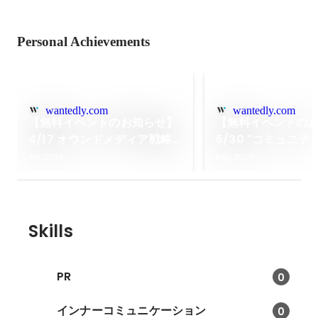
Personal Achievements
wantedly.com
wantedly.com
【無料イベントのお知らせ】
【無料イベントの
4/17 オウンドメディア戦略 x
5/30 "コミュニテ
コミュニティ戦略 x ブランデ
んだろう？カフェ
Apr 2019
May 2019
ィング戦略 を通じて生み出す
考えるコミュニテ
ファンマーケティングの最前
線とは？
Skills
PR
0
インナーコミュニケーション
0