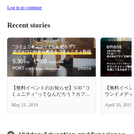
Log in to continue
Recent stories
【無料イベントのお知らせ】5/30 "コ
【無料イベント
ミュニティ"ってなんだろう？カフェ
ウンドメディ
づくりから考えるコミュニティ形成
戦略 x ブラ
May 21, 2019
April 10, 2019
生み出すファ
前線とは？