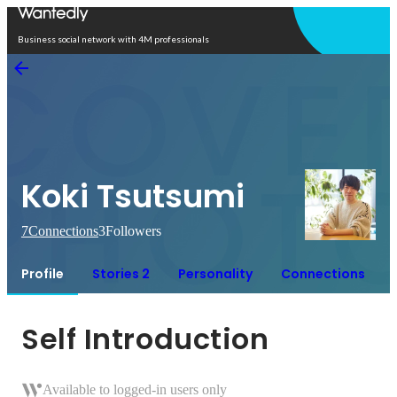
Open in app
Business social network with 4M professionals
Koki Tsutsumi
7
Connections
3
Followers
Profile
Stories 2
Personality
Connections
Self Introduction
Available to logged-in users only