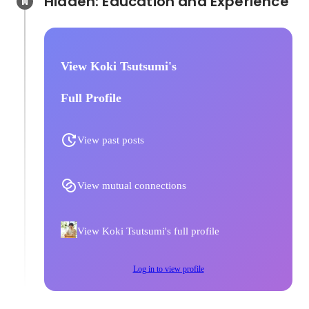
Hidden: Education and Experience	
View Koki Tsutsumi's
Full Profile
View past posts
View mutual connections
View Koki Tsutsumi's full profile
Log in to view profile