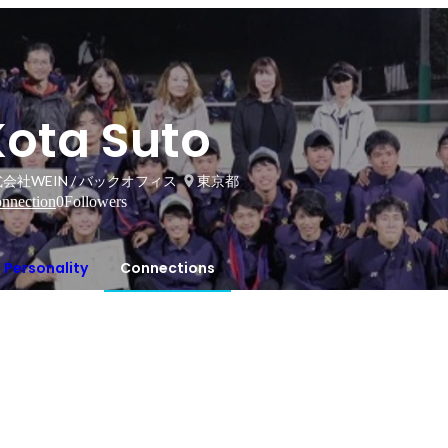
Kota Suto
会社WEIN / バックオフィス
東京都
nnection
0
Followers
Personality
Connections