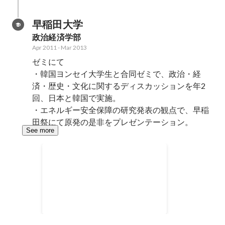
早稲田大学
政治経済学部
Apr 2011
-
Mar 2013
ゼミにて

・韓国ヨンセイ大学生と合同ゼミで、政治・経
済・歴史・文化に関するディスカッションを年2
回、日本と韓国で実施。

・エネルギー安全保障の研究発表の観点で、早稲
田祭にて原発の是非をプレゼンテーション。
See more
【在学中】早稲田祭運営スタ
ッフ
・祭への企業協賛金をいただく営
業活動 ・早稲田祭2012 ロゴデ
ザイン制作
2011