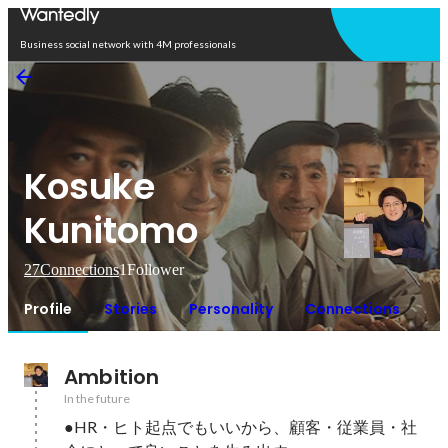
Open in app
Business social network with 4M professionals
Kosuke
Kunitomo
27
Connections
1
Follower
Profile
Stories
Personality
Connections
Ambition
In the future
●HR・ヒト起点でもいいから、顧客・従業員・社