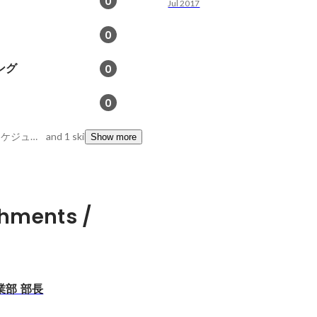
0
Jul 2017
0
ング
0
0
予算管理, 未来志向, スケジュール管理
and 1 skills
Show more
hments /
業部 部長