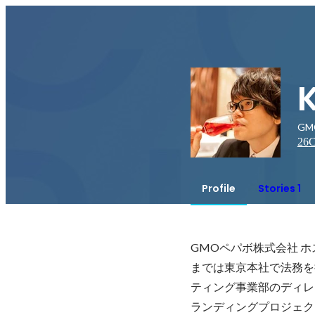
GM
26
C
Profile
Stories 1
GMOペパボ株式会社 ホ
までは東京本社で法務を
ティング事業部のディレ
ランディングプロジェク