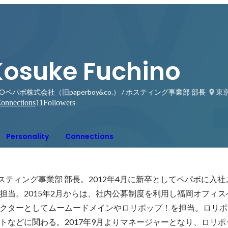
Kosuke Fuchino
Oペパボ株式会社（旧paperboy&co.） / ホスティング事業部 部長
東
onnections
11
Followers
Personality
Connections
スティング事業部 部長。2012年4月に新卒としてペパボに入社。
担当。2015年2月からは、社内公募制度を利用し福岡オフィ
クターとしてムームードメインやロリポップ！を担当。ロリポ
トなどに関わる。2017年9月よりマネージャーとなり、ロリ