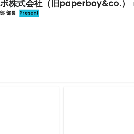
ボ株式会社（旧paperboy&co.）
部 部長
Present
業部 部長
部の部長として ・「ロリポップ！」「ヘテムル」「ムームードメイン
事業を統括 ・プロダクト・組織・予算の観点で再度高い成長を目指せ
業部 マネージャー
ロリポップ！リブランディン
クト
ス責任者をしていました ・
く「ロリポップ！レンタルサー
ロリポップ！レンタルサーバーの
責任者 ・サービスのプロダ
ングプロジェクトを担当しました
算を統括していました。 ・
ョン、プロモーション、プロジェ