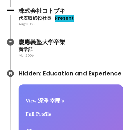
株式会社コトブキ
代表取締役社長
Present
Aug 2012
-
慶應義塾大学卒業
商学部
Mar 2006
Hidden: Education and Experience	
View 深澤 幸郎's
Full Profile