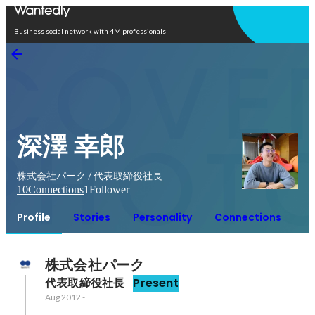
Open in app
Business social network with 4M professionals
深澤 幸郎
株式会社パーク / 代表取締役社長
10
Connections
1
Follower
Profile
Stories
Personality
Connections
株式会社パーク
代表取締役社長
Present
Aug 2012
-