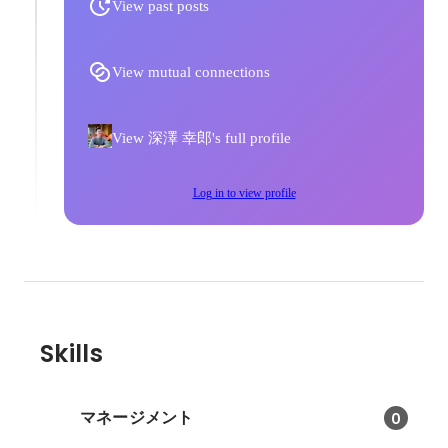
View past posts
View mutual connections
View 深澤 幸郎's full profile
Log in to view profile
Skills
マネージメント
0